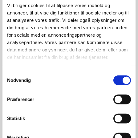
Graver
Vi bruger cookies til at tilpasse vores indhold og
Tlf.:
20 27 20 16
annoncer, til at vise dig funktioner til sociale medier og til
E-mail:
graver@dalerkirke.dk
at analysere vores trafik. Vi deler også oplysninger om
din brug af vores hjemmeside med vores partnere inden
for sociale medier, annonceringspartnere og
analysepartnere. Vores partnere kan kombinere disse
data med andre oplysninger, du har givet dem, eller som
de har indsamlet fra din brug af deres tjenester.
Samtykkevalg
Nødvendig
Præferencer
Takster 2026
Statistik
Tryk her for at se takster 2026.
(Filerne åbner som PDF i nyt vindue)
Marketing