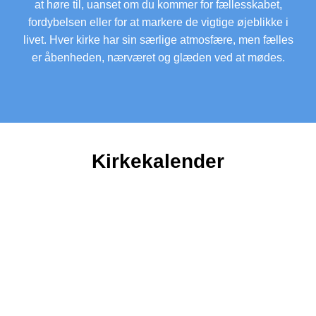
at høre til, uanset om du kommer for fællesskabet,
fordybelsen eller for at markere de vigtige øjeblikke i
livet. Hver kirke har sin særlige atmosfære, men fælles
er åbenheden, nærværet og glæden ved at mødes.
Kirkekalender