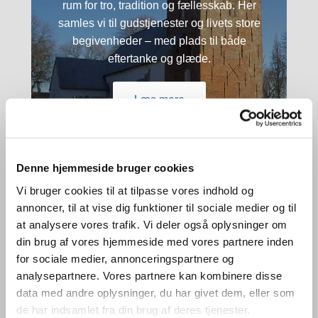
rum for tro, tradition og fællesskab. Her
samles vi til gudstjenester og livets store
begivenheder – med plads til både
eftertanke og glæde.
Læs mere
Denne hjemmeside bruger cookies
Vi bruger cookies til at tilpasse vores indhold og
annoncer, til at vise dig funktioner til sociale medier og til
Daler Kirke
at analysere vores trafik. Vi deler også oplysninger om
din brug af vores hjemmeside med vores partnere inden
for sociale medier, annonceringspartnere og
Daler Kirke ligger i rolige omgivelser og
analysepartnere. Vores partnere kan kombinere disse
byder på nærvær og varme. Her mødes vi i
data med andre oplysninger, du har givet dem, eller som
et tæt fællesskab til gudstjenester, højtid og
de har indsamlet fra din brug af deres tjenester.
hverdag – med åbenhed og hjerterum for