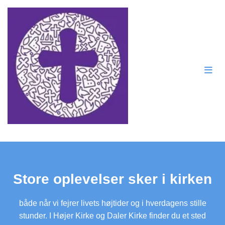
Store oplevelser sker i kirken
både når vi fejrer livets højtider og i hverdagens stille
stunder. I Højer Kirke og Daler Kirke finder du et sted